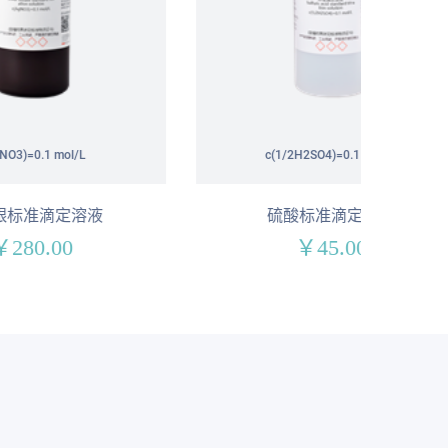
c(1/2H2SO4)=0.1 mol/L
液
硫酸标准滴定溶液
￥45.00