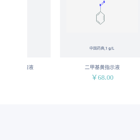
中国药典,1 g/L
液
二甲基黄指示液
￥68.00