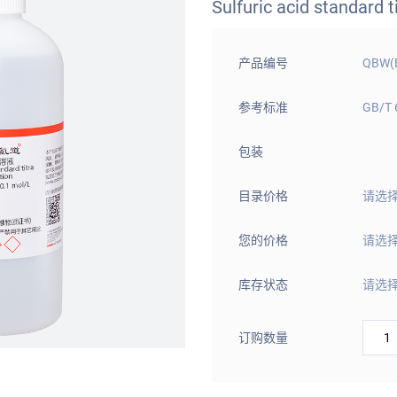
Sulfuric acid standard t
产品编号
QBW(
参考标准
GB/T 
包装
目录价格
请选
您的价格
请选
库存状态
请选
订购数量