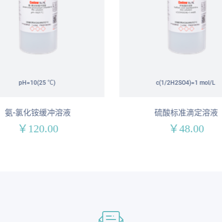
pH=10(25 ℃)
c(1/2H2SO4)=1 mol/L
氨-氯化铵缓冲溶液
硫酸标准滴定溶液
￥120.00
￥48.00