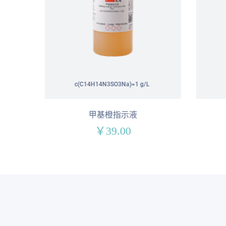
c(C14H14N3SO3Na)=1 g/L
甲基橙指示液
￥39.00