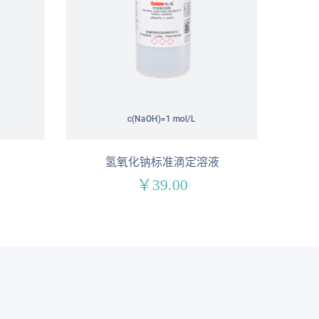
c(NaOH)=1 mol/L
氢氧化钠标准滴定溶液
￥39.00