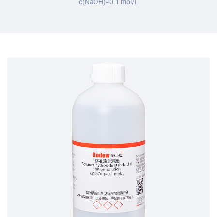
c(NaOH)=0.1 mol/L