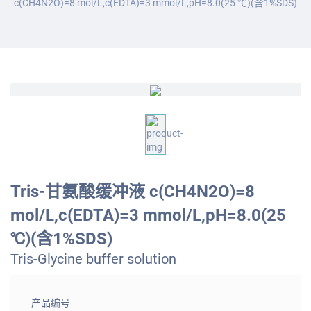
c(CH4N2O)=8 mol/L,c(EDTA)=3 mmol/L,pH=8.0(25 ℃)(含1%SDS)
Tris-甘氨酸缓冲液 c(CH4N2O)=8
mol/L,c(EDTA)=3 mmol/L,pH=8.0(25
℃)(含1%SDS)
Tris-Glycine buffer solution
产品编号