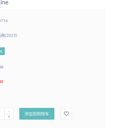
line
9716
典(2025)
mL
00
00
-
添加到购物车
+