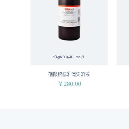
c(AgNO3)=0.1 mol/L
硝酸银标准滴定溶液
￥280.00