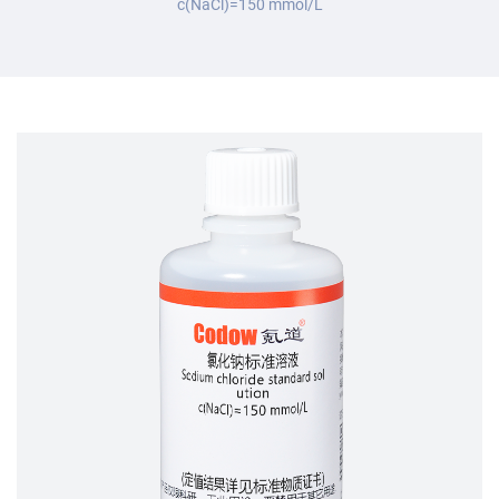
c(NaCl)=150 mmol/L